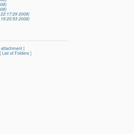
008)
008)
 22:17:29 2008)
 19:20:53 2008)
[
attachment
]
 [
List of Folders
]