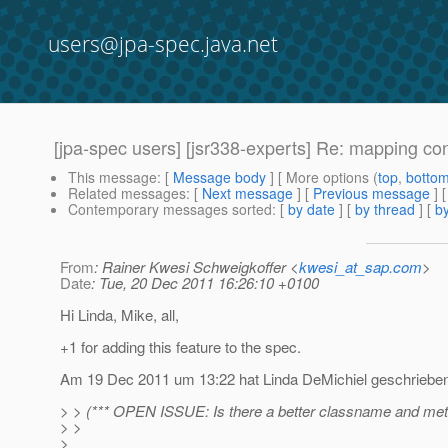
users@jpa-spec.java.net
[jpa-spec users] [jsr338-experts] Re: mapping co
This message
: [
Message body
] [ More options (
top
,
botto
Related messages
:
[
Next message
] [
Previous message
] 
Contemporary messages sorted
: [
by date
] [
by thread
] [
by
From
: Rainer Kwesi Schweigkoffer <
kwesi_at_sap.com
>
Date
: Tue, 20 Dec 2011 16:26:10 +0100
Hi Linda, Mike, all,
+1 for adding this feature to the spec.
Am 19 Dec 2011 um 13:22 hat Linda DeMichiel geschrieben
> > (*** OPEN ISSUE: Is there a better classname and met
> >
>