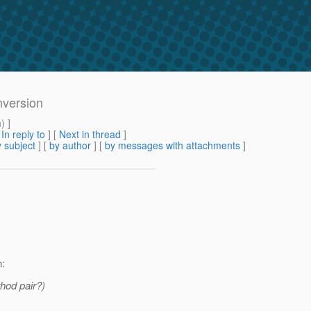
nversion
m
) ]
[
In reply to
]
[
Next in thread
]
 subject
] [
by author
] [
by messages with attachments
]
:
hod pair?)