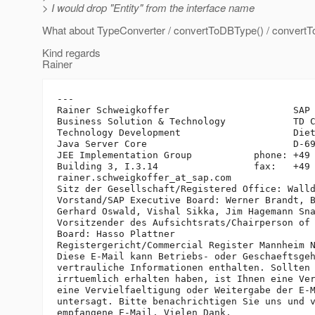
> I would drop "Entity" from the interface name
What about TypeConverter / convertToDBType() / convertT
Kind regards
Rainer
---

Rainer Schweigkoffer                      SAP 
Business Solution & Technology            TD C
Technology Development                    Diet
Java Server Core                          D-69
JEE Implementation Group           phone: +49 
Building 3, I.3.14                 fax:   +49 
rainer.schweigkoffer_at_sap.
com

Sitz der Gesellschaft/Registered Office: Walld
Vorstand/SAP Executive Board: Werner Brandt, B
Gerhard Oswald, Vishal Sikka, Jim Hagemann Sna
Vorsitzender des Aufsichtsrats/Chairperson of 
Board: Hasso Plattner

Registergericht/Commercial Register Mannheim N
Diese E-Mail kann Betriebs- oder Geschaeftsgeh
vertrauliche Informationen enthalten. Sollten 
irrtuemlich erhalten haben, ist Ihnen eine Ver
eine Vervielfaeltigung oder Weitergabe der E-M
untersagt. Bitte benachrichtigen Sie uns und v
empfangene E-Mail. Vielen Dank.
