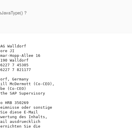
oJavaType() ?
AG Walldorf

ore JI

mar-Hopp-Allee 16

190 Walldorf

6227 7 45305

6227 7 821177

orf, Germany

ill McDermott (Co-CEO), 

be (Co-CEO)

the SAP Supervisory 

o HRB 350269

eimnisse oder sonstige

Sie diese E-Mail 

wertung des Inhalts, 

ail ausdruecklich 

ernichten Sie die 
