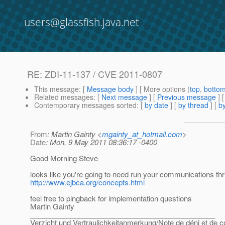
users@glassfish.java.net
RE: ZDI-11-137 / CVE 2011-0807
This message
: [
Message body
] [ More options (
top
,
botto
Related messages
:
[
Next message
] [
Previous message
] 
Contemporary messages sorted
: [
by date
] [
by thread
] [
by
From
: Martin Gainty <
mgainty_at_hotmail.com
>
Date
: Mon, 9 May 2011 08:36:17 -0400
Good Morning Steve
looks like you're going to need run your communications t
http://www.ejbca.org/concepts.html
feel free to pingback for implementation questions
Martin Gainty
______________________________________________
Verzicht und Vertraulichkeitanmerkung/Note de déni et de co