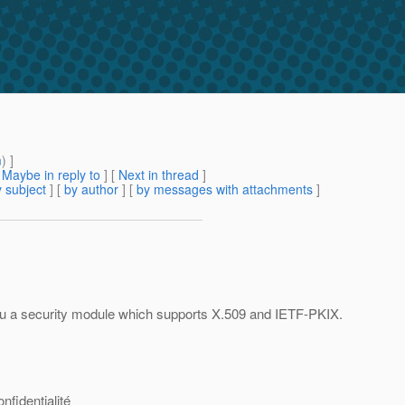
m
) ]
[
Maybe in reply to
]
[
Next in thread
]
 subject
] [
by author
] [
by messages with attachments
]
hru a security module which supports X.509 and IETF-PKIX.
nfidentialité