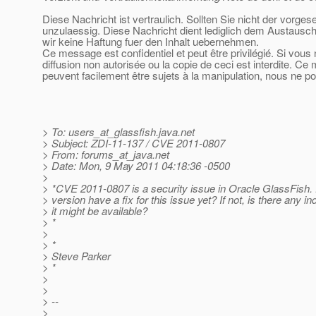
Diese Nachricht ist vertraulich. Sollten Sie nicht der vorge
unzulaessig. Diese Nachricht dient lediglich dem Austausch
wir keine Haftung fuer den Inhalt uebernehmen.
Ce message est confidentiel et peut être privilégié. Si vous
diffusion non autorisée ou la copie de ceci est interdite. Ce
peuvent facilement être sujets à la manipulation, nous ne p
> To: users_at_glassfish.
java.net
> Subject: ZDI-11-137 / CVE 2011-0807
> From: forums_at_java.
net
> Date: Mon, 9 May 2011 04:18:36 -0500
>
> *CVE 2011-0807 is a security issue in Oracle GlassFish
> version have a fix for this issue yet? If not, is there any i
> it might be available?
> *
>
> *
> Steve Parker
> *
>
>
> --
>