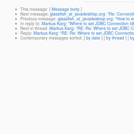
This message
: [
Message body
]
Next message
:
glassfish_at_javadesktop.org: "Re: Connecti
Previous message
:
glassfish_at_javadesktop.org: "How to e
In reply to
:
Markus Karg: "Where to set JDBC Connection Idl
Next in thread
:
Markus Karg: "RE: Re: Where to set JDBC Co
Reply
:
Markus Karg: "RE: Re: Where to set JDBC Connection
Contemporary messages sorted
: [
by date
] [
by thread
] [
by