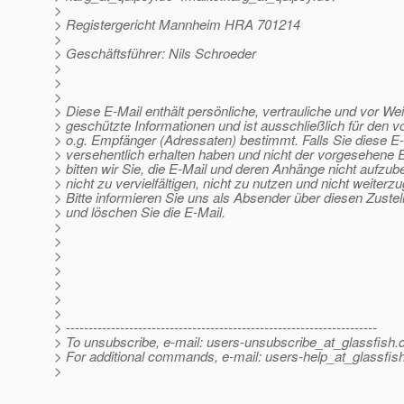
>
> Registergericht Mannheim HRA 701214
>
> Geschäftsführer: Nils Schroeder
>
>
>
> Diese E-Mail enthält persönliche, vertrauliche und vor We
> geschützte Informationen und ist ausschließlich für den 
> o.g. Empfänger (Adressaten) bestimmt. Falls Sie diese E
> versehentlich erhalten haben und nicht der vorgesehene 
> bitten wir Sie, die E-Mail und deren Anhänge nicht aufzu
> nicht zu vervielfältigen, nicht zu nutzen und nicht weiterz
> Bitte informieren Sie uns als Absender über diesen Zustel
> und löschen Sie die E-Mail.
>
>
>
>
>
>
>
> ---------------------------------------------------------------------
> To unsubscribe, e-mail: users-unsubscribe_at_glassfish.
> For additional commands, e-mail: users-help_at_glassfish
>