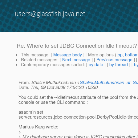
users@glassfish.java.net
Re: Where to set JDBC Connection Idle timeout?
This message
: [
Message body
] [ More options (
top
,
botto
Related messages
:
[
Next message
] [
Previous message
] 
Contemporary messages sorted
: [
by date
] [
by thread
] [
by
From
: Shalini Muthukrishnan <
Shalini.Muthukrishnan_at_
Date
: Thu, 09 Oct 2008 17:54:20 +0530
You could set the --idletimeout attribute of the pool from the
console or use the CLI command :
asadmin set
server.resources.jdbc-connection-pool.DerbyPool.idle-tim
Markus Karg wrote:
>
> My database server cuts down a JDBC connection after it i