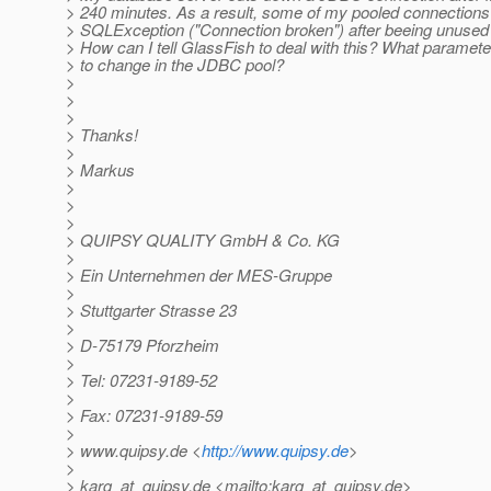
> 240 minutes. As a result, some of my pooled connections
> SQLException ("Connection broken") after beeing unused f
> How can I tell GlassFish to deal with this? What paramete
> to change in the JDBC pool?
>
>
>
> Thanks!
>
> Markus
>
>
>
> QUIPSY QUALITY GmbH & Co. KG
>
> Ein Unternehmen der MES-Gruppe
>
> Stuttgarter Strasse 23
>
> D-75179 Pforzheim
>
> Tel: 07231-9189-52
>
> Fax: 07231-9189-59
>
> www.quipsy.de <
http://www.quipsy.de
>
>
> karg_at_quipsy.
de <mailto:karg_at_quipsy.
de>