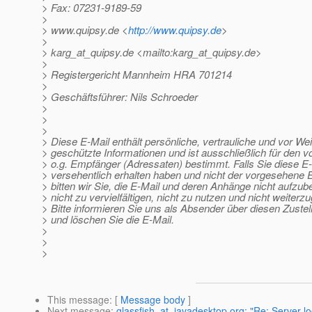
> Fax: 07231-9189-59
>
> www.quipsy.de <
http://www.quipsy.de
>
>
> karg_at_quipsy.
de <mailto:karg_at_quipsy.
de>
>
> Registergericht Mannheim HRA 701214
>
> Geschäftsführer: Nils Schroeder
>
>
>
> Diese E-Mail enthält persönliche, vertrauliche und vor We
> geschützte Informationen und ist ausschließlich für den 
> o.g. Empfänger (Adressaten) bestimmt. Falls Sie diese E
> versehentlich erhalten haben und nicht der vorgesehene 
> bitten wir Sie, die E-Mail und deren Anhänge nicht aufzu
> nicht zu vervielfältigen, nicht zu nutzen und nicht weiterz
> Bitte informieren Sie uns als Absender über diesen Zustel
> und löschen Sie die E-Mail.
>
>
>
This message
: [
Message body
]
Next message
:
glassfish_at_javadesktop.org: "Re: Server log