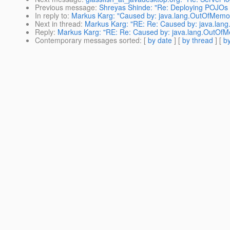
Previous message
:
Shreyas Shinde: "Re: Deploying POJOs 
In reply to
:
Markus Karg: "Caused by: java.lang.OutOfMemo
Next in thread
:
Markus Karg: "RE: Re: Caused by: java.la
Reply
:
Markus Karg: "RE: Re: Caused by: java.lang.OutOf
Contemporary messages sorted
: [
by date
] [
by thread
] [
by