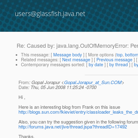
users@glassfish.java.net
Re: Caused by: java.lang.OutOfMemoryError: P
This message
: [
Message body
] [ More options (
top
,
botto
Related messages
:
[
Next message
] [
Previous message
] 
Contemporary messages sorted
: [
by date
] [
by thread
] [
by
From
: Gopal Jorapur <
Gopal.Jorapur_at_Sun.COM
>
Date
: Thu, 05 Jun 2008 11:25:24 -0700
Hi ,
Here is an interesting blog from Frank on this issue
http://blogs.sun.com/fkieviet/entry/classloader_leaks_the_
Also, you can try the suggestion given in the following foru
http://forums.java.net/jive/thread.jspa?threadID=17492
Thanks,