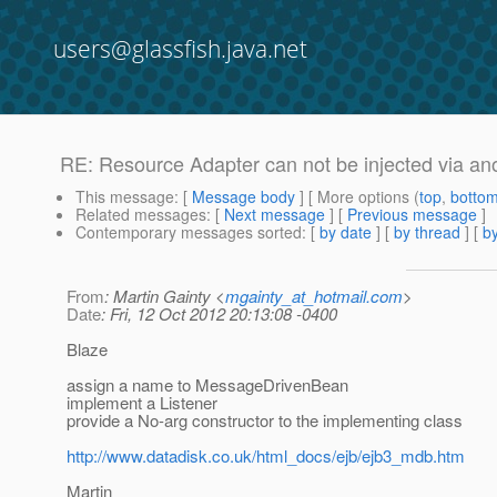
users@glassfish.java.net
RE: Resource Adapter can not be injected via ano
This message
: [
Message body
] [ More options (
top
,
botto
Related messages
:
[
Next message
] [
Previous message
]
Contemporary messages sorted
: [
by date
] [
by thread
] [
by
From
: Martin Gainty <
mgainty_at_hotmail.com
>
Date
: Fri, 12 Oct 2012 20:13:08 -0400
Blaze
assign a name to MessageDrivenBean
implement a Listener
provide a No-arg constructor to the implementing class
http://www.datadisk.co.uk/html_docs/ejb/ejb3_mdb.htm
Martin