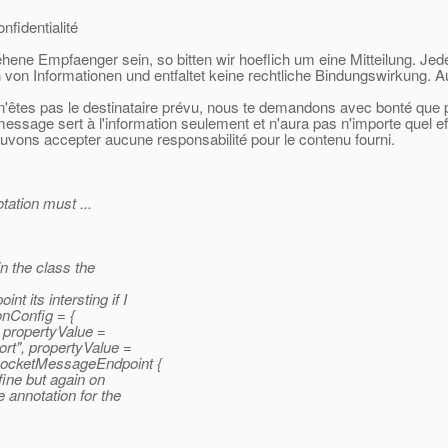
nfidentialité
sehene Empfaenger sein, so bitten wir hoeflich um eine Mitteilung. Jed
 von Informationen und entfaltet keine rechtliche Bindungswirkung. A
 n'êtes pas le destinataire prévu, nous te demandons avec bonté que po
 message sert à l'information seulement et n'aura pas n'importe quel e
ouvons accepter aucune responsabilité pour le contenu fourni.
tation must ...
in the class the
 its intersting if I
onConfig = {
 propertyValue =
rt", propertyValue =
SocketMessageEndpoint {
fine but again on
 annotation for the