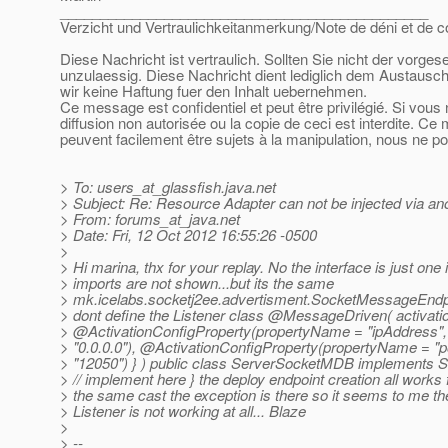
______________________________________________
Verzicht und Vertraulichkeitanmerkung/Note de déni et de co
Diese Nachricht ist vertraulich. Sollten Sie nicht der vorge
unzulaessig. Diese Nachricht dient lediglich dem Austausch
wir keine Haftung fuer den Inhalt uebernehmen.
Ce message est confidentiel et peut être privilégié. Si vous
diffusion non autorisée ou la copie de ceci est interdite. Ce
peuvent facilement être sujets à la manipulation, nous ne p
> To: users_at_glassfish.
java.net
> Subject: Re: Resource Adapter can not be injected via ano
> From: forums_at_java.
net
> Date: Fri, 12 Oct 2012 16:55:26 -0500
>
> Hi marina, thx for your replay. No the interface is just one 
> imports are not shown...but its the same
> mk.icelabs.socketj2ee.advertisment.SocketMessageEndpoint
> dont define the Listener class @MessageDriven( activati
> @ActivationConfigProperty(propertyName = "ipAddress",
> "0.0.0.0"), @ActivationConfigProperty(propertyName = "po
> "12050") } ) public class ServerSocketMDB implements 
> // implement here } the deploy endpoint creation all works 
> the same cast the exception is there so it seems to me the
> Listener is not working at all... Blaze
>
> --