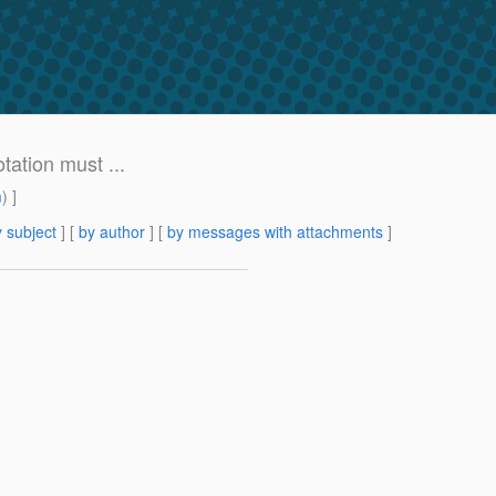
tation must ...
m
) ]
 subject
] [
by author
] [
by messages with attachments
]