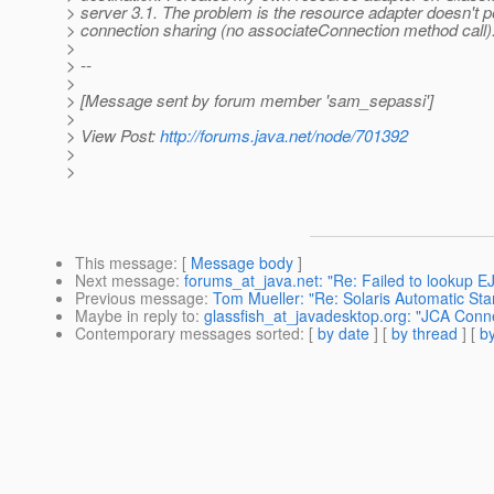
> server 3.1. The problem is the resource adapter doesn't 
> connection sharing (no associateConnection method call
>
> --
>
> [Message sent by forum member 'sam_sepassi']
>
> View Post:
http://forums.java.net/node/701392
>
>
This message
: [
Message body
]
Next message
:
forums_at_java.net: "Re: Failed to lookup E
Previous message
:
Tom Mueller: "Re: Solaris Automatic Sta
Maybe in reply to
:
glassfish_at_javadesktop.org: "JCA Conne
Contemporary messages sorted
: [
by date
] [
by thread
] [
by