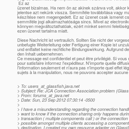
Ez az
üzenet bizalmas. Ha nem ön az akinek szánva volt, akkor k
jelentse azt nekünk vissza. Semmiféle továbbítása vagy m
készítése nem megengedett. Ez az üzenet csak ismeret cse
semmiféle jogi alkalmazhatósága sincs. Mivel az electroni
könnyen megváltoztathatóak, ezért minket semmi felelöség
ezen üzenet tartalma miatt.
Diese Nachricht ist vertraulich. Sollten Sie nicht der vorge
unbefugte Weiterleitung oder Fertigung einer Kopie ist unzu
und entfaltet keine rechtliche Bindungswirkung. Aufgrund de
den Inhalt uebernehmen.
Ce message est confidentiel et peut être privilégié. Si vou
pour satisfaire informez l'expéditeur. N'importe quelle diffu
l'information seulement et n'aura pas n'importe quel effet l
sujets à la manipulation, nous ne pouvons accepter aucune r
> To: users_at_glassfish.
java.net
> Subject: Re: JCA Connection Association problem (Glass
> From: forums_at_java.
net
> Date: Sun, 23 Sep 2012 07:30:14 -0500
>
> I have a misunderstanding regarding the connection handl
> want to know if the connection sharing only happens duri
> transaction ( multiple components call ) or the connection 
> possible amongst multiple clients accessing a component
> destination. I created my own resource adapter on Glassfi