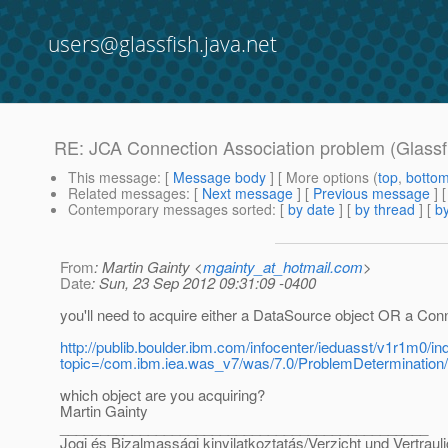
users@glassfish.java.net
RE: JCA Connection Association problem (Glassf
This message
: [
Message body
] [ More options (
top
,
botto
Related messages
:
[
Next message
] [
Previous message
] 
Contemporary messages sorted
: [
by date
] [
by thread
] [
by
From
: Martin Gainty <
mgainty_at_hotmail.com
>
Date
: Sun, 23 Sep 2012 09:31:09 -0400
you'll need to acquire either a DataSource object OR a Con
http://publib.boulder.ibm.com/infocenter/ieduasst/v1r1m0/in
topic=/com.ibm.iea.was_v7/was/7.0/ProblemDetermination
which object are you acquiring?
Martin Gainty
______________________________________________
Jogi és Bizalmassági kinyilatkoztatás/Verzicht und Vertraul