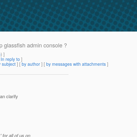
p glassfish admin console ?
m
) ]
[
In reply to
]
 subject
] [
by author
] [
by messages with attachments
]
an clarify
for all of us on