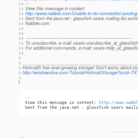
>> --
>> View this message in context:
>>
http://www.nabble.com/Unable-to-do-connection-poolin
>> Sent from the java.net - glassfish users mailing list archi
>> Nabble.com.
>>
>>
>> ---------------------------------------------------------------------
>> To unsubscribe, e-mail: users-unsubscribe_at_glassfish
>> For additional commands, e-mail: users-help_at_glassfi
>>
>
> ______________________________________________
> Hotmail® has ever-growing storage! Don’t worry about sto
>
http://windowslive.com/Tutorial/Hotmail/Storage?oci
>
f
-- 

View this message in context: 
http://www.nabb