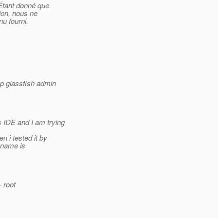
 Étant donné que
ion, nous ne
u fourni.
pp glassfish admin
 IDE and I am trying
 i tested it by
s name is
- root