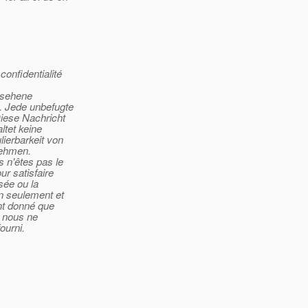
onfidentialité
gesehene
g. Jede unbefugte
Diese Nachricht
ltet keine
ierbarkeit von
nehmen.
s n'êtes pas le
r satisfaire
sée ou la
on seulement et
ant donné que
, nous ne
ourni.