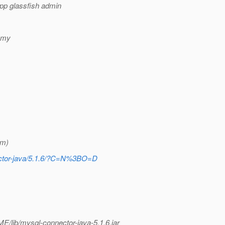
App glassfish admin
g my
om)
nector-java/5.1.6/?C=N%3BO=D
lib/mysql-connector-java-5.1.6.jar