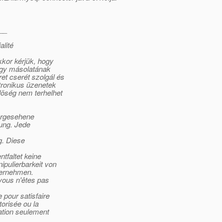
__
alité
kor kérjük, hogy
agy másolatának
t cserét szolgál és
tronikus üzenetek
löség nem terhelhet
vorgesehene
lung. Jede
g. Diese
tfaltet keine
ipulierbarkeit von
bernehmen.
 vous n'êtes pas
pour satisfaire
torisée ou la
mation seulement