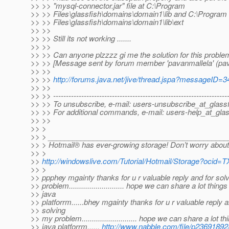
>> >> "mysql-connector.jar" file at C:\Program
>> >> Files\glassfish\domains\domain1\lib and C:\Program
>> >> Files\glassfish\domains\domain1\lib\ext
>> >>
>> >> Still its not working .......
>> >>
>> >> Can anyone plzzzz gi me the solution for this problem
>> >> [Message sent by forum member 'pavanmallela' (pav
>> >>
>> >>
http://forums.java.net/jive/thread.jspa?messageID=
>> >>
>> >> --------------------------------------------------------------------
>> >> To unsubscribe, e-mail: users-unsubscribe_at_glassf
>> >> For additional commands, e-mail: users-help_at_glas
>> >>
>> >
>> > ___________________________________________
>> > Hotmail® has ever-growing storage! Don’t worry about 
>> >
>>
http://windowslive.com/Tutorial/Hotmail/Storage?oc
>> >
>> ppphey mgainty thanks for u r valuable reply and for sol
>> problem........................... hope we can share a lot things
>> java
>> platforrm......bhey mgainty thanks for u r valuable reply a
>> solving
>> my problem........................... hope we can share a lot t
>> java platforrm......
http://www.nabble.com/file/p2369189