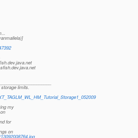
...
anmallela)]
347392
-
ish.
dev.java.net
sfish.
dev.java.net
______________________
storage limits.
id=TXT_TAGLM_WL_HM_Tutorial_Storage1_052009
ving my
 on
nd for
hings on
2/13092008764.jpg