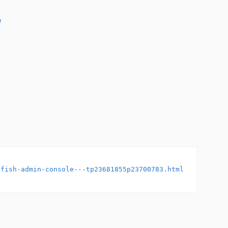
l
sfish-admin-console---tp23681855p23700783.html