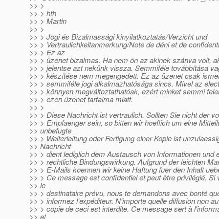
>> >
>> > hth
>> > Martin
>> > ____________________________________________
>> > Jogi és Bizalmassági kinyilatkoztatás/Verzicht und
>> > Vertraulichkeitanmerkung/Note de déni et de confidenti
>> > Ez az
>> > üzenet bizalmas. Ha nem ön az akinek szánva volt, ak
>> > jelentse azt nekünk vissza. Semmiféle továbbítása v
>> > készítése nem megengedett. Ez az üzenet csak ismere
>> > semmiféle jogi alkalmazhatósága sincs. Mivel az elec
>> > könnyen megváltoztathatóak, ezért minket semmi fele
>> > ezen üzenet tartalma miatt.
>> >
>> > Diese Nachricht ist vertraulich. Sollten Sie nicht der 
>> > Empfaenger sein, so bitten wir hoeflich um eine Mittei
>> unbefugte
>> > Weiterleitung oder Fertigung einer Kopie ist unzulaessi
>> Nachricht
>> > dient lediglich dem Austausch von Informationen und en
>> > rechtliche Bindungswirkung. Aufgrund der leichten Man
>> > E-Mails koennen wir keine Haftung fuer den Inhalt ue
>> > Ce message est confidentiel et peut être privilégié. Si
>> le
>> > destinataire prévu, nous te demandons avec bonté que 
>> > informez l'expéditeur. N'importe quelle diffusion non au
>> > copie de ceci est interdite. Ce message sert à l'infor
>> et