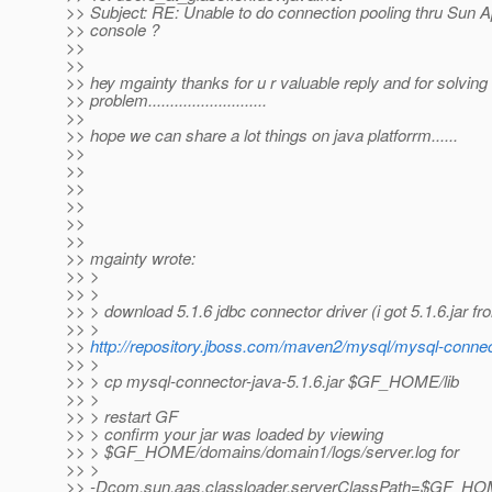
>> Subject: RE: Unable to do connection pooling thru Sun 
>> console ?
>>
>>
>> hey mgainty thanks for u r valuable reply and for solvin
>> problem...........................
>>
>> hope we can share a lot things on java platforrm......
>>
>>
>>
>>
>>
>>
>> mgainty wrote:
>> >
>> >
>> > download 5.1.6 jdbc connector driver (i got 5.1.6.jar fr
>> >
>>
http://repository.jboss.com/maven2/mysql/mysql-con
>> >
>> > cp mysql-connector-java-5.1.6.jar $GF_HOME/lib
>> >
>> > restart GF
>> > confirm your jar was loaded by viewing
>> > $GF_HOME/domains/domain1/logs/server.log for
>> >
>> -Dcom.sun.aas.classloader.serverClassPath=$GF_HOME/