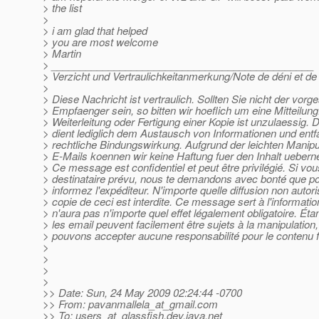
> the list
>
> i am glad that helped
> you are most welcome
> Martin
> ______________________________________________
> Verzicht und Vertraulichkeitanmerkung/Note de déni et de c
>
> Diese Nachricht ist vertraulich. Sollten Sie nicht der vor
> Empfaenger sein, so bitten wir hoeflich um eine Mitteilun
> Weiterleitung oder Fertigung einer Kopie ist unzulaessig. 
> dient lediglich dem Austausch von Informationen und entfa
> rechtliche Bindungswirkung. Aufgrund der leichten Manipul
> E-Mails koennen wir keine Haftung fuer den Inhalt ueber
> Ce message est confidentiel et peut être privilégié. Si vou
> destinataire prévu, nous te demandons avec bonté que pou
> informez l'expéditeur. N'importe quelle diffusion non autori
> copie de ceci est interdite. Ce message sert à l'informati
> n'aura pas n'importe quel effet légalement obligatoire. Ét
> les email peuvent facilement être sujets à la manipulation
> pouvons accepter aucune responsabilité pour le contenu f
>
>
>
>
>> Date: Sun, 24 May 2009 02:24:44 -0700
>> From: pavanmallela_at_gmail.
com
>> To: users_at_glassfish.
dev.java.net