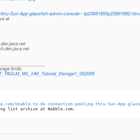
g-thru-Sun-App-glassfish-admin-console---tp23681855p23691892.htm
ve at
.
dev.java.net
sh.
dev.java.net
___________________
rage limits.
d=TXT_TAGLM_WL_HM_Tutorial_Storage1_052009
le.com/Unable-to-do-connection-pooling-thru-Sun-App-glas