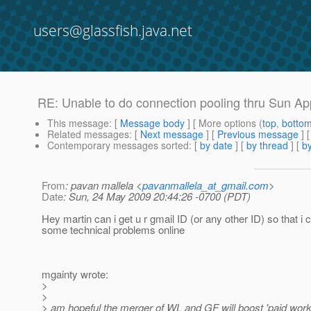
users@glassfish.java.net
RE: Unable to do connection pooling thru Sun Ap
This message
: [
Message body
] [ More options (
top
,
botto
Related messages
:
[
Next message
] [
Previous message
] 
Contemporary messages sorted
: [
by date
] [
by thread
] [
by
From
: pavan mallela <
pavanmallela_at_gmail.com
>
Date
: Sun, 24 May 2009 20:44:26 -0700 (PDT)
Hey martin can i get u r gmail ID (or any other ID) so that i c
some technical problems online
mgainty wrote:
>
>
> am hopeful the merger of WL and GF will boost 'paid work' 