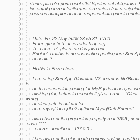
>> > n'aura pas n'importe quel effet légalement obligatoire.
>> > les email peuvent facilement être sujets à la manipulat
>> > pouvons accepter aucune responsabilité pour le conten
>> >
>> >
>> >
>> >
>> >> Date: Fri, 22 May 2009 23:55:31 -0700
>> >> From: glassfish_at_javadesktop.
org
>> >> To: users_at_glassfish.
dev.java.net
>> >> Subject: Unable to do connection pooling thru Sun A
>> >> console ?
>> >>
>> >> Hi this is Pavan here ,
>> >>
>> >> I am using Sun App Glassfish V2 server in NetBeans
>> to
>> >> do the connection pooling for MySql database,but when
>> >> clicking ping button in console it gives error -- "Clas
>> wrong
>> >> or classpath is not set for :
>> >> com.mysql.jdbc.jdbc2.optional.MysqlDataSource"
>> >>
>> >> also i had set the properties properly root-3306 , user
>> ,pass-****
>> >> , server - localhost / 127.0.0.1
>> >>
>> >> i had also set the classpath properly and also put the