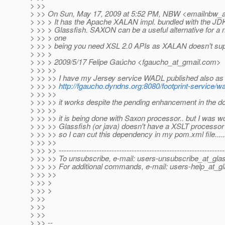
> >>
> >> On Sun, May 17, 2009 at 5:52 PM, NBW <emailnbw_a
> >> > It has the Apache XALAN impl. bundled with the JDK
> >> > Glassfish. SAXON can be a useful alternative for a
> >> > one
> >> > being you need XSL 2.0 APIs as XALAN doesn't sup
> >> >
> >> > 2009/5/17 Felipe Gaúcho <fgaucho_at_gmail.
com>
> >> >>
> >> >> I have my Jersey service WADL published also as
> >> >>
http://fgaucho.dyndns.org:8080/footprint-service/w
> >> >>
> >> >> it works despite the pending enhancement in the do
> >> >>
> >> >> it is being done with Saxon processor.. but I was wo
> >> >> Glassfish (or java) doesn't have a XSLT processor 
> >> >> so I can cut this dependency in my pom.xml file......
> >> >>
> >> >> ------------------------------------------------------------------
> >> >> To unsubscribe, e-mail: users-unsubscribe_at_glas
> >> >> For additional commands, e-mail: users-help_at_gl
> >> >>
> >> >
> >> >
> >>
> >>
> >>
> >> --