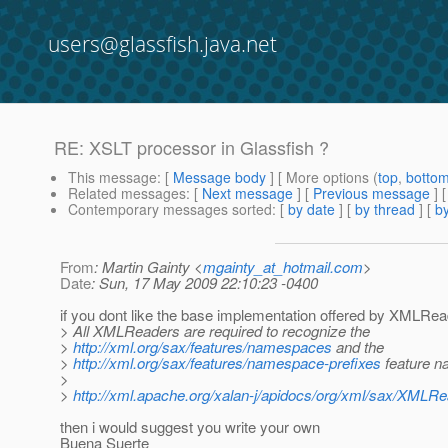
users@glassfish.java.net
RE: XSLT processor in Glassfish ?
This message
: [
Message body
] [ More options (
top
,
botto
Related messages
:
[
Next message
] [
Previous message
] 
Contemporary messages sorted
: [
by date
] [
by thread
] [
by
From
: Martin Gainty <
mgainty_at_hotmail.com
>
Date
: Sun, 17 May 2009 22:10:23 -0400
if you dont like the base implementation offered by XMLRea
> All XMLReaders are required to recognize the
>
http://xml.org/sax/features/namespaces
and the
>
http://xml.org/sax/features/namespace-prefixes
feature n
>
>
http://xml.apache.org/xalan-j/apidocs/org/xml/sax/XMLRe
then i would suggest you write your own
Buena Suerte