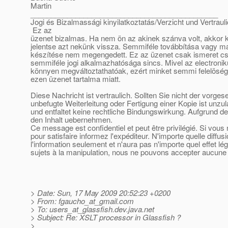
Martin
______________________________________________
Jogi és Bizalmassági kinyilatkoztatás/Verzicht und Vertraul
Ez az
üzenet bizalmas. Ha nem ön az akinek szánva volt, akkor k
jelentse azt nekünk vissza. Semmiféle továbbítása vagy m
készítése nem megengedett. Ez az üzenet csak ismeret cse
semmiféle jogi alkalmazhatósága sincs. Mivel az electroni
könnyen megváltoztathatóak, ezért minket semmi felelöség
ezen üzenet tartalma miatt.
Diese Nachricht ist vertraulich. Sollten Sie nicht der vorge
unbefugte Weiterleitung oder Fertigung einer Kopie ist unzu
und entfaltet keine rechtliche Bindungswirkung. Aufgrund de
den Inhalt uebernehmen.
Ce message est confidentiel et peut être privilégié. Si vou
pour satisfaire informez l'expéditeur. N'importe quelle diffu
l'information seulement et n'aura pas n'importe quel effet l
sujets à la manipulation, nous ne pouvons accepter aucune r
> Date: Sun, 17 May 2009 20:52:23 +0200
> From: fgaucho_at_gmail.
com
> To: users_at_glassfish.
dev.java.net
> Subject: Re: XSLT processor in Glassfish ?
>