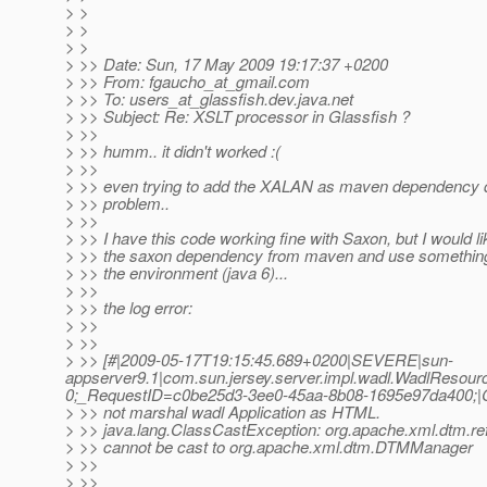
> >
> >
> >
> >> Date: Sun, 17 May 2009 19:17:37 +0200
> >> From: fgaucho_at_gmail.
com
> >> To: users_at_glassfish.
dev.java.net
> >> Subject: Re: XSLT processor in Glassfish ?
> >>
> >> humm.. it didn't worked :(
> >>
> >> even trying to add the XALAN as maven dependency di
> >> problem..
> >>
> >> I have this code working fine with Saxon, but I would l
> >> the saxon dependency from maven and use something 
> >> the environment (java 6)...
> >>
> >> the log error:
> >>
> >>
> >> [#|2009-05-17T19:15:45.689+0200|SEVERE|sun-
appserver9.1|com.sun.jersey.server.impl.wadl.WadlReso
0;_RequestID=c0be25d3-3ee0-45aa-8b08-1695e97da400;|
> >> not marshal wadl Application as HTML.
> >> java.lang.ClassCastException: org.apache.xml.dtm.
> >> cannot be cast to org.apache.xml.dtm.DTMManager
> >>
> >>