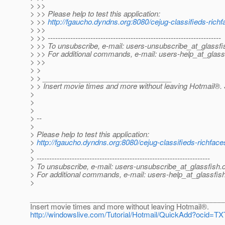
> >>
> >> Please help to test this application:
> >>
http://fgaucho.dyndns.org:8080/cejug-classifieds-rich
> >>
> >> ---------------------------------------------------------------------
> >> To unsubscribe, e-mail: users-unsubscribe_at_glassfi
> >> For additional commands, e-mail: users-help_at_glass
> >>
> >
> > ________________________________
> > Insert movie times and more without leaving Hotmail®.
>
>
>
> --
>
> Please help to test this application:
>
http://fgaucho.dyndns.org:8080/cejug-classifieds-richface
>
> ---------------------------------------------------------------------
> To unsubscribe, e-mail: users-unsubscribe_at_glassfish.
> For additional commands, e-mail: users-help_at_glassfish
>
________________________________________________
Insert movie times and more without leaving Hotmail®.
http://windowslive.com/Tutorial/Hotmail/QuickAdd?oci