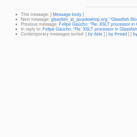
This message
: [
Message body
]
Next message
:
glassfish_at_javadesktop.org: "Glassfish St
Previous message
:
Felipe Gaúcho: "Re: XSLT processor in 
In reply to
:
Felipe Gaúcho: "Re: XSLT processor in Glassfish
Contemporary messages sorted
: [
by date
] [
by thread
] [
by