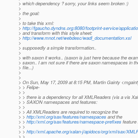
> which dependency ? sorry, your links seem broken :)
>
> the goal:
>
> to take this xml:
>
http://fgaucho.dyndns.org:8080/footprint-service/applicati
> and transform with this style sheet:
>
http://www.mnot.net/webdesc/wadl_documentation.xsl
>
> supposedly a simple transformation..
>
> with saxon it works.. (saxon is just here because the exa
> saxon.. I am not sure if there are saxon namespaces in th
> file...)
>
>
> On Sun, May 17, 2009 at 8:15 PM, Martin Gainty <mgaint
> > Felipe-
> >
> > there is a dependency for all XMLReaders (vis a vis Xal
> > SAXON namespaces and features:
> >
> > All XMLReaders are required to recognize the
> >
http://xml.org/sax/features/namespaces
and the
> >
http://xml.org/sax/features/namespace-prefixes
feature
> >
> >
http://xml.apache.org/xalan-j/apidocs/org/xml/sax/XML
> >