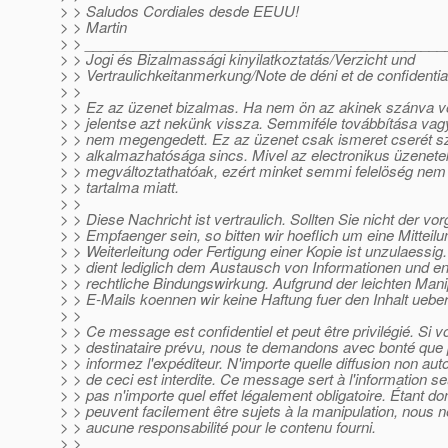
> > Saludos Cordiales desde EEUU!
> > Martin
> > _____________________________________________
> > Jogi és Bizalmassági kinyilatkoztatás/Verzicht und
> > Vertraulichkeitanmerkung/Note de déni et de confidential
> >
> > Ez az üzenet bizalmas. Ha nem ön az akinek szánva vol
> > jelentse azt nekünk vissza. Semmiféle továbbítása va
> > nem megengedett. Ez az üzenet csak ismeret cserét sz
> > alkalmazhatósága sincs. Mivel az electronikus üzenet
> > megváltoztathatóak, ezért minket semmi felelöség nem 
> > tartalma miatt.
> >
> > Diese Nachricht ist vertraulich. Sollten Sie nicht der v
> > Empfaenger sein, so bitten wir hoeflich um eine Mitteil
> > Weiterleitung oder Fertigung einer Kopie ist unzulaessig
> > dient lediglich dem Austausch von Informationen und ent
> > rechtliche Bindungswirkung. Aufgrund der leichten Manip
> > E-Mails koennen wir keine Haftung fuer den Inhalt ueb
> >
> > Ce message est confidentiel et peut être privilégié. Si v
> > destinataire prévu, nous te demandons avec bonté que p
> > informez l'expéditeur. N'importe quelle diffusion non aut
> > de ceci est interdite. Ce message sert à l'information s
> > pas n'importe quel effet légalement obligatoire. Étant d
> > peuvent facilement être sujets à la manipulation, nous
> > aucune responsabilité pour le contenu fourni.
> >