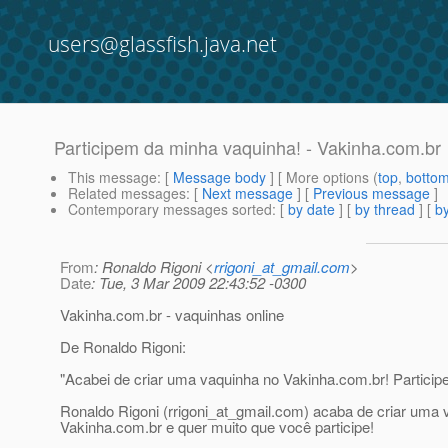
users@glassfish.java.net
Participem da minha vaquinha! - Vakinha.com.br
This message
: [
Message body
] [ More options (
top
,
botto
Related messages
:
[
Next message
] [
Previous message
]
Contemporary messages sorted
: [
by date
] [
by thread
] [
by
From
: Ronaldo Rigoni <
rrigoni_at_gmail.com
>
Date
: Tue, 3 Mar 2009 22:43:52 -0300
Vakinha.com.br - vaquinhas online
De Ronaldo Rigoni:
"Acabei de criar uma vaquinha no Vakinha.com.br! Particip
Ronaldo Rigoni (rrigoni_at_gmail.
com) acaba de criar uma 
Vakinha.com.br e quer muito que você participe!