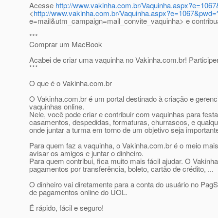
Acesse
http://www.vakinha.com.br/Vaquinha.aspx?e=10
<
http://www.vakinha.com.br/Vaquinha.aspx?e=1067&pw
e=mail&utm_campaign=mail_convite_vaquinha> e contribu
***
Comprar um MacBook
Acabei de criar uma vaquinha no Vakinha.com.br! Particip
***
O que é o Vakinha.com.br
O Vakinha.com.br é um portal destinado à criação e geren
vaquinhas online.
Nele, você pode criar e contribuir com vaquinhas para festa
casamentos, despedidas, formaturas, churrascos, e qualqu
onde juntar a turma em torno de um objetivo seja important
Para quem faz a vaquinha, o Vakinha.com.br é o meio mais
avisar os amigos e juntar o dinheiro.
Para quem contribui, fica muito mais fácil ajudar. O Vakinha
pagamentos por transferência, boleto, cartão de crédito, ...
O dinheiro vai diretamente para a conta do usuário no Pag
de pagamentos online do UOL.
É rápido, fácil e seguro!