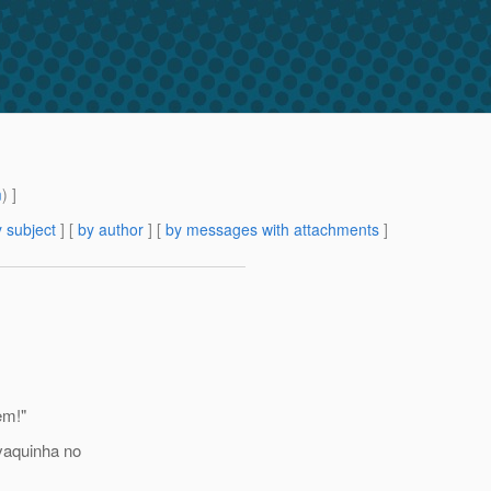
m
) ]
 subject
] [
by author
] [
by messages with attachments
]
em!"
vaquinha no