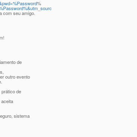
67&pwd=%Password
%
d=%Password%&utm_sourc
a com seu amigo.
em!
ciamento de
s,
er outro evento
e.
 prático de
 aceita
Seguro, sistema