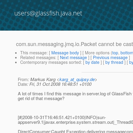
users@glassfish.java.net
com.sun.messaging.jmq.io.Packet cannot be cast
This message
: [
Message body
] [ More options (
top
,
botto
Related messages
:
[
Next message
] [
Previous message
]
Contemporary messages sorted
: [
by date
] [
by thread
] [
by
From
: Markus Karg <
karg_at_quipsy.de
>
Date
: Fri, 31 Oct 2008 16:48:51 +0100
A lot of times I find this message in server.log of GlassFis
get rid of that message?
[#|2008-10-31T16:46:51.421+0100|INFO|sun-
appserver9.1|javax.enterprise.system.stream.out|_Thre
DirectConsumer:Caught Exception delivering messagecom.