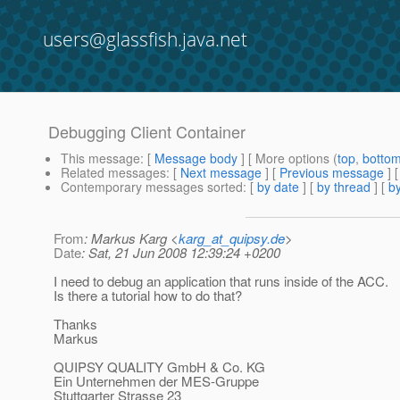
users@glassfish.java.net
Debugging Client Container
This message
: [
Message body
] [ More options (
top
,
botto
Related messages
:
[
Next message
] [
Previous message
]
Contemporary messages sorted
: [
by date
] [
by thread
] [
by
From
: Markus Karg <
karg_at_quipsy.de
>
Date
: Sat, 21 Jun 2008 12:39:24 +0200
I need to debug an application that runs inside of the ACC.
Is there a tutorial how to do that?
Thanks
Markus
QUIPSY QUALITY GmbH & Co. KG
Ein Unternehmen der MES-Gruppe
Stuttgarter Strasse 23