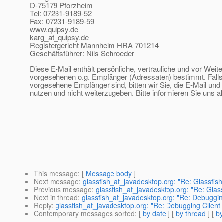
D-75179 Pforzheim
Tel: 07231-9189-52
Fax: 07231-9189-59
www.quipsy.de
karg_at_quipsy.
de
Registergericht Mannheim HRA 701214
Geschäftsführer: Nils Schroeder
Diese E-Mail enthält persönliche, vertrauliche und vor Weit
vorgesehenen o.g. Empfänger (Adressaten) bestimmt. Falls 
vorgesehene Empfänger sind, bitten wir Sie, die E-Mail und 
nutzen und nicht weiterzugeben. Bitte informieren Sie uns a
This message
: [
Message body
]
Next message
:
glassfish_at_javadesktop.org: "Re: Glassfis
Previous message
:
glassfish_at_javadesktop.org: "Re: Glas
Next in thread
:
glassfish_at_javadesktop.org: "Re: Debuggin
Reply
:
glassfish_at_javadesktop.org: "Re: Debugging Client
Contemporary messages sorted
: [
by date
] [
by thread
] [
by