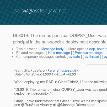
users@glassfish.java.net
DL8019: The run-as principal QUIPSY_User was as
principal in the sun-specific deployment descripto
This message
: [
Message body
] [ More options (
top
,
botto
Related messages
:
[
Next message
] [
Previous message
]
Contemporary messages sorted
: [
by date
] [
by thread
] [
by
From
: Markus Karg <
karg_at_quipsy.de
>
Date
: Thu, 26 Jun 2008 17:43:54 +0200
When deploying my EAR in GlassFishv2, I find the following W
"DL8019: The run-as principal QUIPSY_User was assigned by 
deployment descriptor."
Okay, I have understood that GlassFishv2 wants me specify R
and @RunAs at virtually all @MessageDriven ones!