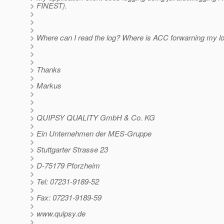
> FINEST).
>
>
>
> Where can I read the log? Where is ACC forwarning my lo
>
>
>
> Thanks
>
> Markus
>
>
>
> QUIPSY QUALITY GmbH & Co. KG
>
> Ein Unternehmen der MES-Gruppe
>
> Stuttgarter Strasse 23
>
> D-75179 Pforzheim
>
> Tel: 07231-9189-52
>
> Fax: 07231-9189-59
>
> www.quipsy.de
>