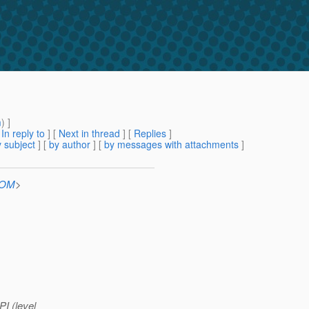
m
) ]
[
In reply to
]
[
Next in thread
] [
Replies
]
 subject
] [
by author
] [
by messages with attachments
]
COM
>
PI (level