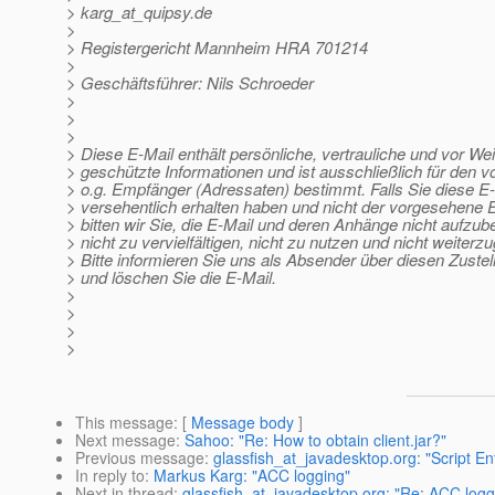
> karg_at_quipsy.
de
>
> Registergericht Mannheim HRA 701214
>
> Geschäftsführer: Nils Schroeder
>
>
>
> Diese E-Mail enthält persönliche, vertrauliche und vor We
> geschützte Informationen und ist ausschließlich für den 
> o.g. Empfänger (Adressaten) bestimmt. Falls Sie diese E
> versehentlich erhalten haben und nicht der vorgesehene 
> bitten wir Sie, die E-Mail und deren Anhänge nicht aufzu
> nicht zu vervielfältigen, nicht zu nutzen und nicht weiterz
> Bitte informieren Sie uns als Absender über diesen Zustel
> und löschen Sie die E-Mail.
>
>
>
>
This message
: [
Message body
]
Next message
:
Sahoo: "Re: How to obtain client.jar?"
Previous message
:
glassfish_at_javadesktop.org: "Script E
In reply to
:
Markus Karg: "ACC logging"
Next in thread
:
glassfish_at_javadesktop.org: "Re: ACC logg