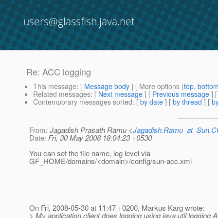
users@glassfish.java.net
Re: ACC logging
This message
: [
Message body
] [ More options (
top
,
botto
Related messages
:
[
Next message
] [
Previous message
] 
Contemporary messages sorted
: [
by date
] [
by thread
] [
by
From
: Jagadish Prasath Ramu <
Jagadish.Ramu_at_Sun.
Date
: Fri, 30 May 2008 18:04:23 +0530
You can set the file name, log level via
GF_HOME/domains/<domain>/config/sun-acc.xml
On Fri, 2008-05-30 at 11:47 +0200, Markus Karg wrote:
> My application client does logging using java.util.logging A