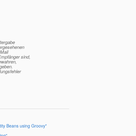
itergabe
vorgesehenen
-Mail
Empfänger sind,
bewahren,
ugeben.
lungsfehler
ntity Beans using Groovy"
ing"