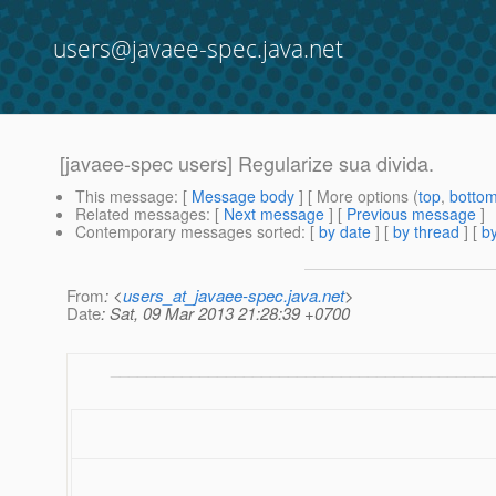
users@javaee-spec.java.net
[javaee-spec users] Regularize sua divida.
This message
: [
Message body
] [ More options (
top
,
botto
Related messages
:
[
Next message
] [
Previous message
]
Contemporary messages sorted
: [
by date
] [
by thread
] [
by
From
: <
users_at_javaee-spec.java.net
>
Date
: Sat, 09 Mar 2013 21:28:39 +0700
___________________________________________