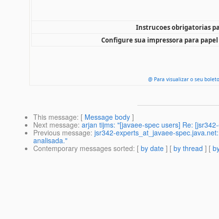
Instrucoes obrigatorias p
Configure sua impressora para papel
@ Para visualizar o seu bolet
This message
: [
Message body
]
Next message
:
arjan tijms: "[javaee-spec users] Re: [jsr342
Previous message
:
jsr342-experts_at_javaee-spec.java.net
analisada."
Contemporary messages sorted
: [
by date
] [
by thread
] [
by