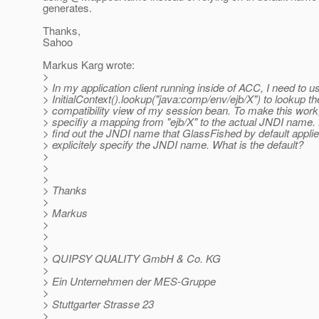
generates.
Thanks,
Sahoo
Markus Karg wrote:
>
> In my application client running inside of ACC, I need to 
> InitialContext().lookup("java:comp/env/ejb/X") to lookup t
> compatibility view of my session bean. To make this work,
> specifiy a mapping from "ejb/X" to the actual JNDI name.
> find out the JNDI name that GlassFished by default applied
> explicitely specify the JNDI name. What is the default?
>
>
>
> Thanks
>
> Markus
>
>
>
> QUIPSY QUALITY GmbH & Co. KG
>
> Ein Unternehmen der MES-Gruppe
>
> Stuttgarter Strasse 23
>