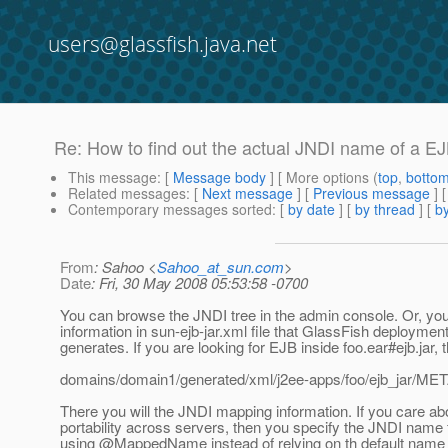
users@glassfish.java.net
Re: How to find out the actual JNDI name of a EJ
This message
: [
Message body
] [ More options (
top
,
botto
Related messages
:
[
Next message
] [
Previous message
] 
Contemporary messages sorted
: [
by date
] [
by thread
] [
by
From
: Sahoo <
Sahoo_at_sun.com
>
Date
: Fri, 30 May 2008 05:53:58 -0700
You can browse the JNDI tree in the admin console. Or, yo
information in sun-ejb-jar.xml file that GlassFish deployme
generates. If you are looking for EJB inside foo.ear#ejb.jar, t
domains/domain1/generated/xml/j2ee-apps/foo/ejb_jar/META
There you will the JNDI mapping information. If you care ab
portability across servers, then you specify the JNDI name 
using @MappedName instead of relying on th default name 