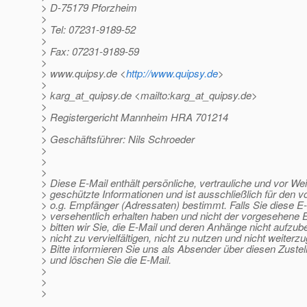
> D-75179 Pforzheim
>
> Tel: 07231-9189-52
>
> Fax: 07231-9189-59
>
> www.quipsy.de <
http://www.quipsy.de
>
>
> karg_at_quipsy.
de <mailto:karg_at_quipsy.
de>
>
> Registergericht Mannheim HRA 701214
>
> Geschäftsführer: Nils Schroeder
>
>
>
> Diese E-Mail enthält persönliche, vertrauliche und vor We
> geschützte Informationen und ist ausschließlich für den 
> o.g. Empfänger (Adressaten) bestimmt. Falls Sie diese E
> versehentlich erhalten haben und nicht der vorgesehene 
> bitten wir Sie, die E-Mail und deren Anhänge nicht aufzu
> nicht zu vervielfältigen, nicht zu nutzen und nicht weiterz
> Bitte informieren Sie uns als Absender über diesen Zustel
> und löschen Sie die E-Mail.
>
>
>