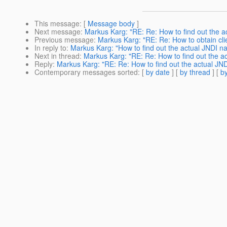
This message
: [
Message body
]
Next message
:
Markus Karg: "RE: Re: How to find out the a
Previous message
:
Markus Karg: "RE: Re: How to obtain clie
In reply to
:
Markus Karg: "How to find out the actual JNDI n
Next in thread
:
Markus Karg: "RE: Re: How to find out the a
Reply
:
Markus Karg: "RE: Re: How to find out the actual JN
Contemporary messages sorted
: [
by date
] [
by thread
] [
by